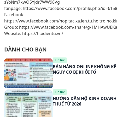
sYoNm7kwO5YJdr7WW98Vg
fanpage: https://www.facebook.com/profile.php?id=615
Facebook:
https://www.facebook.com/hop.tac.xa.ien.tu.ho.tro.ho.k
Group: https://www.facebook.com/share/g/1MHAwUEKa
Website: https://htxdientu.vn/
DÀNH CHO BẠN
Tin tức
BÁN HÀNG ONLINE KHÔNG KÊ 
NGUY CƠ BỊ KHỞI TỐ
Tin tức
HƯỚNG DẪN HỘ KINH DOANH 
THUẾ TỪ 2026