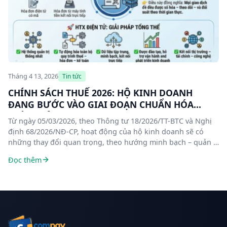
Tháng 4 13, 2026
Tin tức
CHÍNH SÁCH THUẾ 2026: HỘ KINH DOANH
ĐANG BƯỚC VÀO GIAI ĐOẠN CHUẨN HÓA
TOÀN DIỆN
Từ ngày 05/03/2026, theo Thông tư 18/2026/TT-BTC và Nghị
định 68/2026/NĐ-CP, hoạt động của hộ kinh doanh sẽ có
những thay đổi quan trọng, theo hướng minh bạch – quản lý
chặt chẽ – số hóa dữ liệu.
Đọc thêm