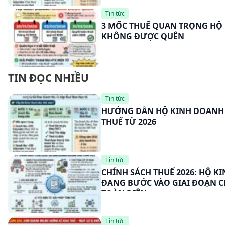
Tin tức
3 MỐC THUẾ QUAN TRỌNG HỘ
KHÔNG ĐƯỢC QUÊN
TIN ĐỌC NHIỀU
Tin tức
HƯỚNG DẪN HỘ KINH DOANH 
THUẾ TỪ 2026
Tin tức
CHÍNH SÁCH THUẾ 2026: HỘ K
ĐANG BƯỚC VÀO GIAI ĐOẠN 
TOÀN DIỆN
Tin tức