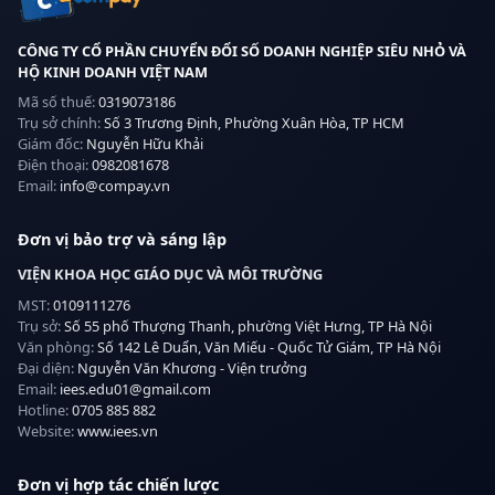
CÔNG TY CỔ PHẦN CHUYỂN ĐỔI SỐ DOANH NGHIỆP SIÊU NHỎ VÀ
HỘ KINH DOANH VIỆT NAM
Mã số thuế:
0319073186
Trụ sở chính:
Số 3 Trương Định, Phường Xuân Hòa, TP HCM
Giám đốc:
Nguyễn Hữu Khải
Điện thoại:
0982081678
Email:
info@compay.vn
Đơn vị bảo trợ và sáng lập
VIỆN KHOA HỌC GIÁO DỤC VÀ MÔI TRƯỜNG
MST:
0109111276
Trụ sở:
Số 55 phố Thượng Thanh, phường Việt Hưng, TP Hà Nội
Văn phòng:
Số 142 Lê Duẩn, Văn Miếu - Quốc Tử Giám, TP Hà Nội
Đại diện:
Nguyễn Văn Khương - Viện trưởng
Email:
iees.edu01@gmail.com
Hotline:
0705 885 882
Website:
www.iees.vn
Đơn vị hợp tác chiến lược