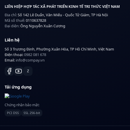
LIÊN HIỆP HỢP TÁC XÃ PHÁT TRIỂN KINH TẾ TRI THỨC VIỆT NAM
Địa chỉ:
Số 142 Lê Duẩn, Văn Miếu - Quốc Tử Giám, TP Hà Nội
Mã số thuế:
0110637828
Đại diện:
Ông Nguyễn Xuân Cương
Liên hệ
Số 3 Trương Định, Phường Xuân Hòa, TP Hồ Chí Minh, Việt Nam
Điện thoại:
0982 081 678
Email:
info@compay.vn
Z
Tải ứng dụng
Chứng nhận bảo mật:
PCI DSS
SSL 256-bit